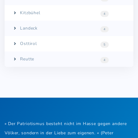
Kitzbühel
4
Landeck
4
Osttirol
5
Reutte
4
» Der Patriotismus besteht nicht im Hasse gegen andere
Völker, sondern in der Liebe zum eigenen. « (Peter