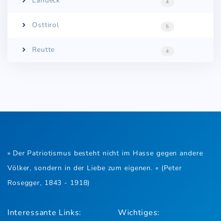
Landeck
4
Osttirol
5
Reutte
4
» Der Patriotismus besteht nicht im Hasse gegen andere
Völker, sondern in der Liebe zum eigenen. « (Peter
Rosegger, 1843 - 1918)
Interessante Links:
Wichtiges: