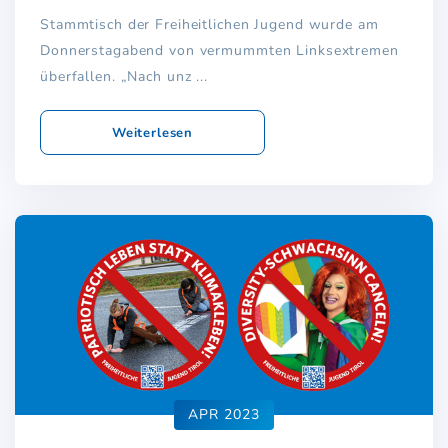
Stammtisch der Freiheitlichen Jugend wurde am
Donnerstagabend von vermummten Linksextremen
überfallen. „Nach unz ...
Weiterlesen
APR 2023