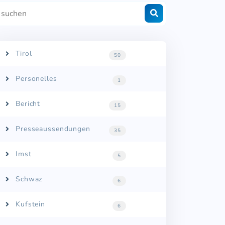
Tirol
50
Personelles
1
Bericht
15
Presseaussendungen
35
Imst
5
Schwaz
6
Kufstein
6