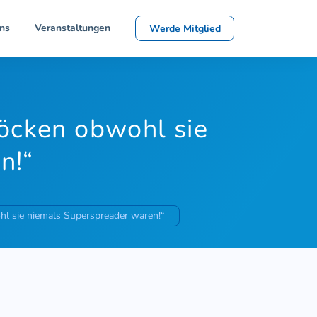
ns
Veranstaltungen
Werde Mitglied
böcken obwohl sie
n!“
hl sie niemals Superspreader waren!“