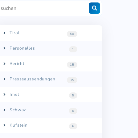
Tirol
50
Personelles
1
Bericht
15
Presseaussendungen
35
Imst
5
Schwaz
6
Kufstein
6