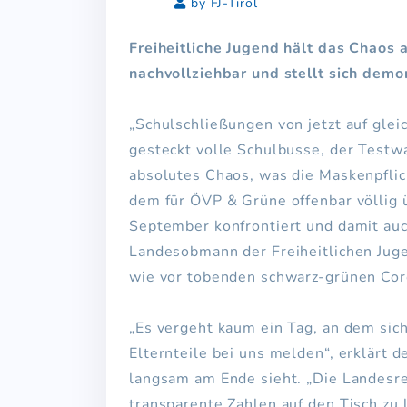
by FJ-Tirol
Freiheitliche Jugend hält das Chaos 
nachvollziehbar und stellt sich demo
„Schulschließungen von jetzt auf gle
gesteckt volle Schulbusse, der Testw
absolutes Chaos, was die Maskenpflicht
dem für ÖVP & Grüne offenbar völlig
September konfrontiert und damit auch
Landesobmann der Freiheitlichen Juge
wie vor tobenden schwarz-grünen Cor
„Es vergeht kaum ein Tag, an dem sich
Elternteile bei uns melden“, erklärt d
langsam am Ende sieht. „Die Landesreg
transparente Zahlen auf den Tisch zu