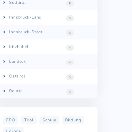
Südtirol
5
Innsbruck-Land
5
Innsbruck-Stadt
4
Kitzbühel
4
Landeck
4
Osttirol
5
Reutte
4
FPÖ
Tirol
Schule
Bildung
Corona