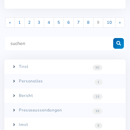
Previous
Nex
«
1
2
3
4
5
6
7
8
9
10
»
Tirol
50
Personelles
1
Bericht
15
Presseaussendungen
35
Imst
5