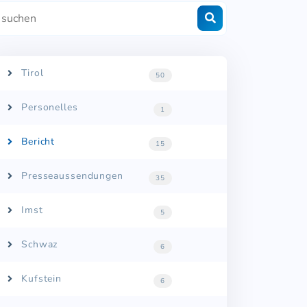
Tirol
50
Personelles
1
Bericht
15
Presseaussendungen
35
Imst
5
Schwaz
6
Kufstein
6