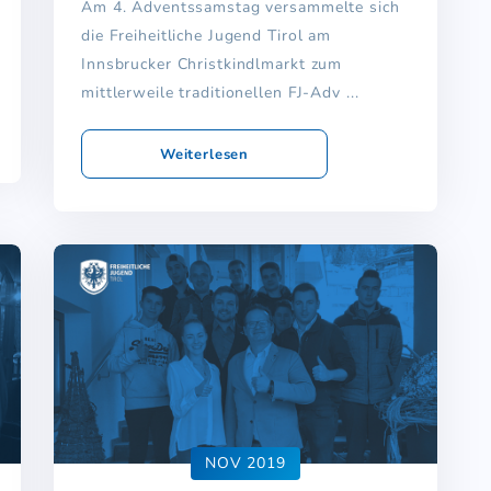
Am 4. Adventssamstag versammelte sich
die Freiheitliche Jugend Tirol am
Innsbrucker Christkindlmarkt zum
mittlerweile traditionellen FJ-Adv ...
Weiterlesen
NOV 2019