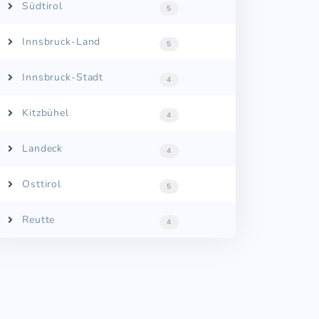
Südtirol
5
Innsbruck-Land
5
Innsbruck-Stadt
4
Kitzbühel
4
Landeck
4
Osttirol
5
Reutte
4