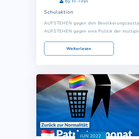
by FJ-Tirol
Schulaktion
AUFSTEHEN gegen den Bevölkerungsaust
AUFSTEHEN gegen eine Politik der multiplen
Weiterlesen
JUN 2022