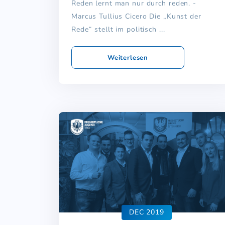
Reden lernt man nur durch reden. -
Marcus Tullius Cicero Die „Kunst der
Rede“ stellt im politisch ...
Weiterlesen
DEC 2019